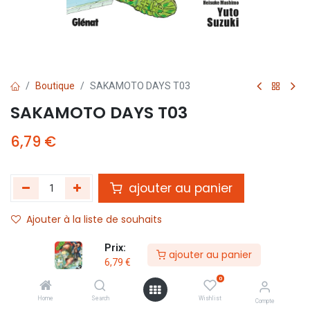
Boutique
SAKAMOTO DAYS T03
SAKAMOTO DAYS T03
6,79
€
ajouter au panier
Ajouter à la liste de souhaits
Prix:
ajouter au panier
Partager :
6,79
€
Termes et conditions :
0
Home
Search
Wishlist
Compte