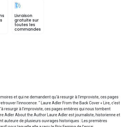
ns
Livraison
rs
gratuite sur
toutes les
commandes
mémoires et qui ne demandent qu'à resurgir à l'improviste, ces pages
 retrouver l'innocence. " Laure Adler From the Back Cover « Lire, c'est
'à resurgir à l'improviste, ces pages entières qui nous tombent
aure Adler About the Author Laure Adler est journaliste, historienne et
ent auteure de plusieurs ouvrages historiques : Les premières
d) pour laquelle elle a reçu le Prix Femina de l'essai.