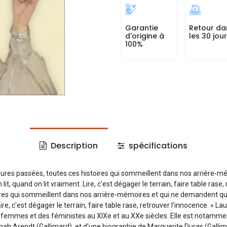
Garantie
Retour da
d'origine à
les 30 jou
100%
Description
spécifications
 lectures passées, toutes ces histoires qui sommeillent dans nos arrière-
, quand on lit vraiment. Lire, c'est dégager le terrain, faire table rase,
toires qui sommeillent dans nos arrière-mémoires et qui ne demandent qu
re, c'est dégager le terrain, faire table rase, retrouver l'innocence. » L
 des femmes et des féministes au XIXe et au XXe siècles. Elle est notamm
nah Arendt (Gallimard), et d'une biographie de Marguerite Duras (Gallimar