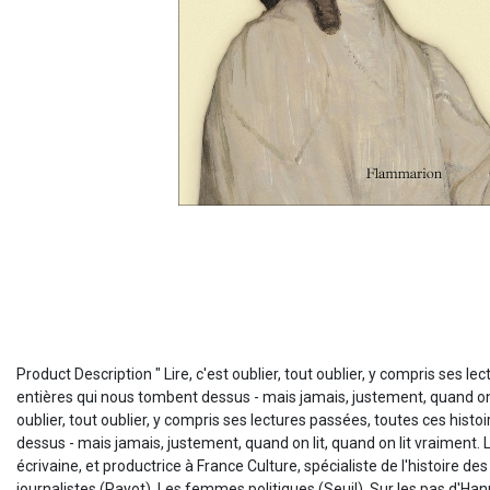
Product Description " Lire, c'est oublier, tout oublier, y compris ses
entières qui nous tombent dessus - mais jamais, justement, quand on lit
oublier, tout oublier, y compris ses lectures passées, toutes ces his
dessus - mais jamais, justement, quand on lit, quand on lit vraiment. Li
écrivaine, et productrice à France Culture, spécialiste de l'histoire
journalistes (Payot), Les femmes politiques (Seuil), Sur les pas d'Han