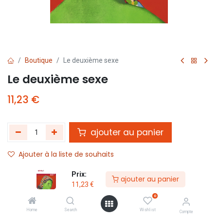
Boutique
Le deuxième sexe
Le deuxième sexe
11,23
€
ajouter au panier
Ajouter à la liste de souhaits
Prix:
ajouter au panier
Partager :
11,23
€
Termes et conditions :
0
Home
Search
Wishlist
Compte