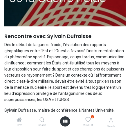
Rencontre avec Sylvain Dufraisse
Dès le début de la guerre froide, l’évolution des rapports
géopolitiques entre l’Est et l’Ouest a favorisé l’instrumentalisation
du phénomène sportif. Espionnage, coups tordus, communication
d’influence : comment les États ont-ils utilisé tous les moyens à
leur disposition pour faire du sport et des champions de puissants
vecteurs de rayonnement ? Dans un contexte où l’affrontement
direct, c’est-à-dire militaire, devait être évité à tout prix en raison
de la menace nucléaire, le sport est devenu très logiquement un
lieu d’expression privilégié de l’antagonisme des deux
superpuissances, les USA et l'URSS.
Sylvain Dufraisse, maître de conférence à Nantes Université,
propose une histoire géopolitique mais aussi culturelle du monde
0
de 1945 à 1991 à travers le phénomène sportif. Depuis les
Home
Search
Wishlist
Compte
compétitions employées comme vitrines des régimes politiques,