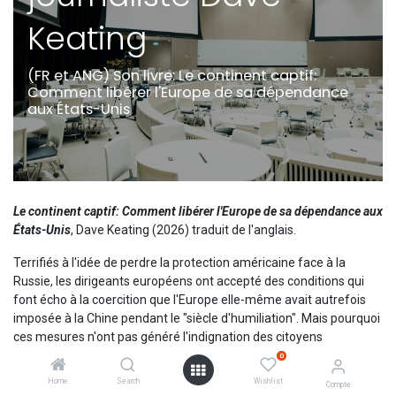
Keating
(FR et ANG) Son livre: Le continent captif:
Comment libérer l'Europe de sa dépendance
aux États-Unis
Le continent captif: Comment libérer l'Europe de sa dépendance aux
États-Unis
, Dave Keating (2026) traduit de l'anglais.
Terrifiés à l'idée de perdre la protection américaine face à la
Russie, les dirigeants européens ont accepté des conditions qui
font écho à la coercition que l'Europe elle-même avait autrefois
imposée à la Chine pendant le "siècle d'humiliation". Mais pourquoi
ces mesures n'ont pas généré l'indignation des citoyens
européens ? Le journaliste Dave Keating estime que la réponse se
0
trouve bien au-delà de simples raisons géopolitiques. Dans "Le
Home
Search
Wishlist
Compte
continent captif", il dresse un bilan sans concession de la