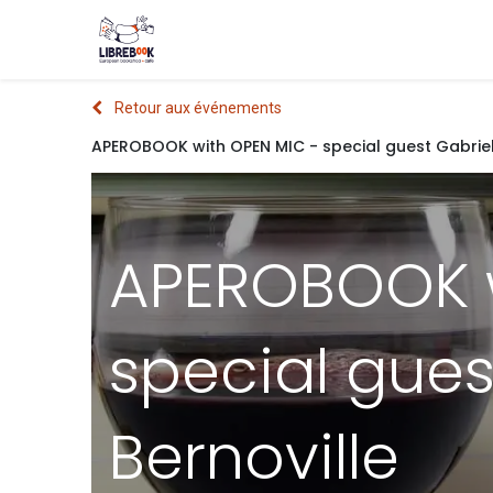
Boutique
Événements
Blog
About
Retour aux événements
APEROBOOK with OPEN MIC - special guest Gabriell
APEROBOOK w
special gues
Bernoville