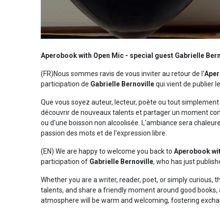
Aperobook with Open Mic - special guest Gabrielle Bern
(FR)Nous sommes ravis de vous inviter au retour de l'
Aper
participation de
Gabrielle Bernoville
qui vient de publier l
Que vous soyez auteur, lecteur, poète ou tout simplement c
découvrir de nouveaux talents et partager un moment conviv
ou d'une boisson non alcoolisée. L'ambiance sera chaleure
passion des mots et de l'expression libre.
(EN) We are happy to welcome you back to
Aperobook wit
participation of
Gabrielle Bernoville
, who has just publis
Whether you are a writer, reader, poet, or simply curious, 
talents, and share a friendly moment around good books, a
atmosphere will be warm and welcoming, fostering exchan