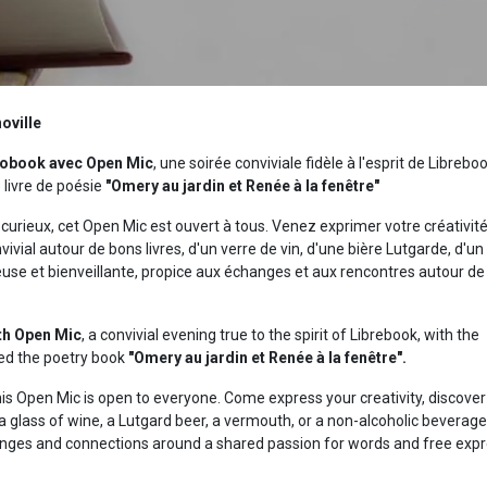
oville
obook avec Open Mic
, une soirée conviviale fidèle à l'esprit de Libreboo
e livre de poésie
"Omery au jardin et Renée à la fenêtre"
urieux, cet Open Mic est ouvert à tous. Venez exprimer votre créativité
ial autour de bons livres, d'un verre de vin, d'une bière Lutgarde, d'u
use et bienveillante, propice aux échanges et aux rencontres autour de 
h Open Mic
, a convivial evening true to the spirit of Librebook, with the
hed the poetry book
"Omery au jardin et Renée à la fenêtre".
this Open Mic is open to everyone. Come express your creativity, discove
 glass of wine, a Lutgard beer, a vermouth, or a non-alcoholic beverage
ges and connections around a shared passion for words and free expr