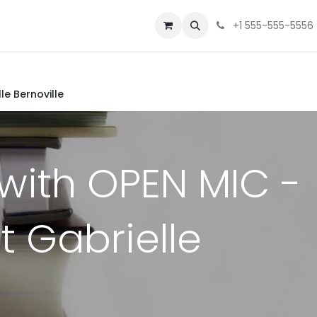
 Us
Contactez-nous
+1 555-555-5556
e Bernoville
ith OPEN MIC -
t Gabrielle