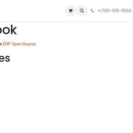
 Us
Contactez-nous
+1 555-555-5556
ook
le
ERP Open Source
.
es