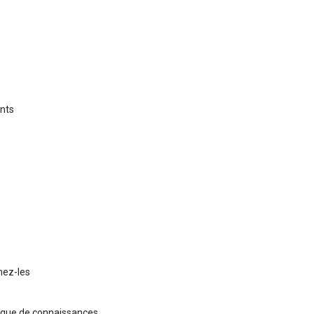
ants
mez-les
hèque de connaissances