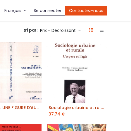
Se connecter
Contactez-nous
Français
tri par:
Prix - Décroissant
LE JUGE : UNE FIGURE D'AUTORITÉ
Sociologie urbaine et rurale
outer au panier
ajouter au panier
37,74
€