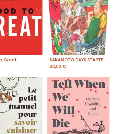
o Great
SAKAMOTO DAYS STARTER BOX (TOM
outer au panier
ajouter au panier
€
33,02
€