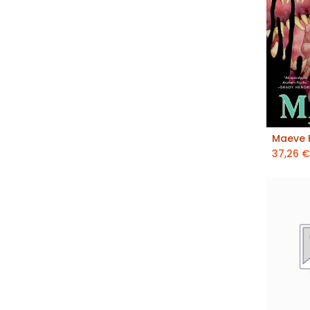
Maeve F
aj
37,26
€