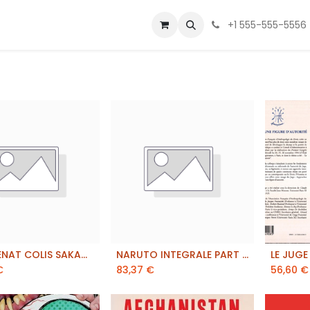
 Us
Contactez-nous
+1 555-555-5556
COL.GLENAT COLIS SAKAMOTO DAYS
NARUTO INTEGRALE PART 4
outer au panier
ajouter au panier
aj
€
83,37
€
56,60
€