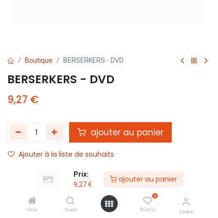
Boutique
BERSERKERS - DVD
BERSERKERS - DVD
9,27
€
ajouter au panier
Ajouter à la liste de souhaits
Prix:
ajouter au panier
Partager :
9,27
€
Termes et conditions :
0
Home
Search
Wishlist
Compte