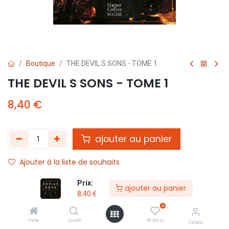
Boutique
THE DEVIL S SONS - TOME 1
THE DEVIL S SONS - TOME 1
8,40
€
ajouter au panier
Ajouter à la liste de souhaits
Prix:
ajouter au panier
Partager :
8,40
€
Termes et conditions :
0
Home
Search
Wishlist
Compte