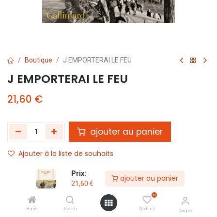
Boutique
J EMPORTERAI LE FEU
J EMPORTERAI LE FEU
21,60
€
ajouter au panier
Ajouter à la liste de souhaits
Prix:
ajouter au panier
Partager :
21,60
€
Termes et conditions :
0
Home
Search
Wishlist
Compte